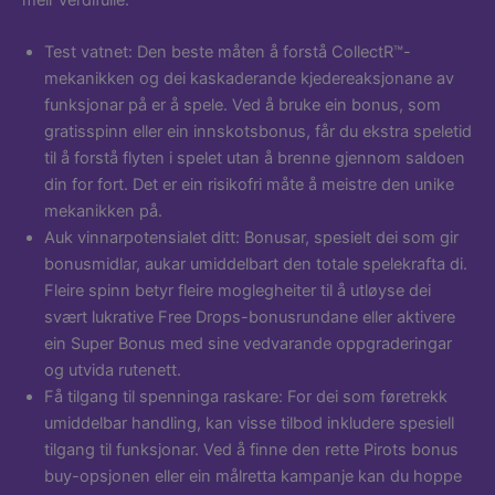
Test vatnet: Den beste måten å forstå CollectR™-
mekanikken og dei kaskaderande kjedereaksjonane av
funksjonar på er å spele. Ved å bruke ein bonus, som
gratisspinn eller ein innskotsbonus, får du ekstra speletid
til å forstå flyten i spelet utan å brenne gjennom saldoen
din for fort. Det er ein risikofri måte å meistre den unike
mekanikken på.
Auk vinnarpotensialet ditt: Bonusar, spesielt dei som gir
bonusmidlar, aukar umiddelbart den totale spelekrafta di.
Fleire spinn betyr fleire moglegheiter til å utløyse dei
svært lukrative Free Drops-bonusrundane eller aktivere
ein Super Bonus med sine vedvarande oppgraderingar
og utvida rutenett.
Få tilgang til spenninga raskare: For dei som føretrekk
umiddelbar handling, kan visse tilbod inkludere spesiell
tilgang til funksjonar. Ved å finne den rette Pirots bonus
buy-opsjonen eller ein målretta kampanje kan du hoppe