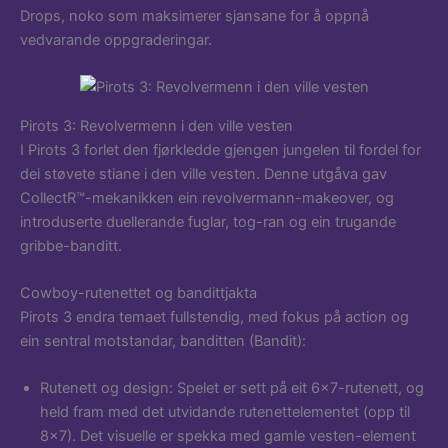
Drops, noko som maksimerer sjansane for å oppnå
vedvarande oppgraderingar.
Pirots 3: Revolvermenn i den ville vesten
I Pirots 3 forlet den fjørkledde gjengen jungelen til fordel for
dei støvete stiane i den ville vesten. Denne utgåva gav
CollectR™-mekanikken ein revolvermann-makeover, og
introduserte duellerande fuglar, tog-ran og ein trugande
gribbe-banditt.
Cowboy-rutenettet og bandittjakta
Pirots 3 endra temaet fullstendig, med fokus på action og
ein sentral motstandar, banditten (Bandit):
Rutenett og design: Spelet er sett på eit 6×7-rutenett, og
held fram med det utvidande rutenettelementet (opp til
8×7). Det visuelle er spekka med gamle vesten-element