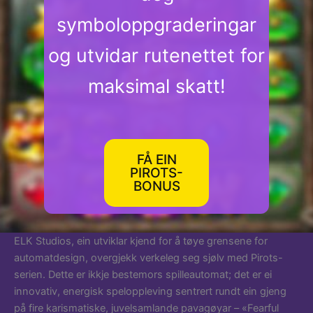
symboloppgraderingar
og utvidar rutenettet for
maksimal skatt!
FÅ EIN
PIROTS-
BONUS
ELK Studios, ein utviklar kjend for å tøye grensene for
automatdesign, overgjekk verkeleg seg sjølv med Pirots-
serien. Dette er ikkje bestemors spilleautomat; det er ei
innovativ, energisk speloppleving sentrert rundt ein gjeng
på fire karismatiske, juvelsamlande pavagøyar – «Fearful