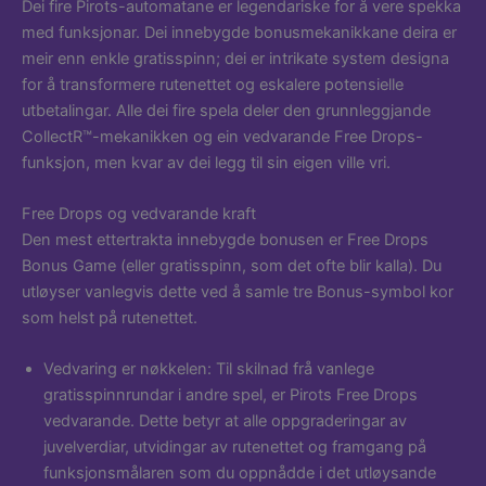
Dei fire Pirots-automatane er legendariske for å vere spekka
med funksjonar. Dei innebygde bonusmekanikkane deira er
meir enn enkle gratisspinn; dei er intrikate system designa
for å transformere rutenettet og eskalere potensielle
utbetalingar. Alle dei fire spela deler den grunnleggjande
CollectR™-mekanikken og ein vedvarande Free Drops-
funksjon, men kvar av dei legg til sin eigen ville vri.
Free Drops og vedvarande kraft
Den mest ettertrakta innebygde bonusen er Free Drops
Bonus Game (eller gratisspinn, som det ofte blir kalla). Du
utløyser vanlegvis dette ved å samle tre Bonus-symbol kor
som helst på rutenettet.
Vedvaring er nøkkelen: Til skilnad frå vanlege
gratisspinnrundar i andre spel, er Pirots Free Drops
vedvarande. Dette betyr at alle oppgraderingar av
juvelverdiar, utvidingar av rutenettet og framgang på
funksjonsmålaren som du oppnådde i det utløysande