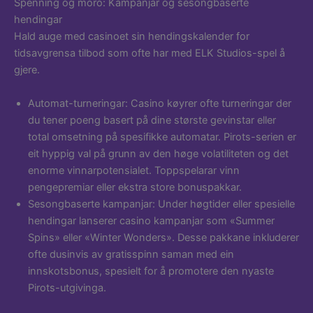
Spenning og moro: Kampanjar og sesongbaserte
hendingar
Hald auge med casinoet sin hendingskalender for
tidsavgrensa tilbod som ofte har med ELK Studios-spel å
gjere.
Automat-turneringar: Casino køyrer ofte turneringar der
du tener poeng basert på dine største gevinstar eller
total omsetning på spesifikke automatar. Pirots-serien er
eit hyppig val på grunn av den høge volatiliteten og det
enorme vinnarpotensialet. Toppspelarar vinn
pengepremiar eller ekstra store bonuspakkar.
Sesongbaserte kampanjar: Under høgtider eller spesielle
hendingar lanserer casino kampanjar som «Summer
Spins» eller «Winter Wonders». Desse pakkane inkluderer
ofte dusinvis av gratisspinn saman med ein
innskotsbonus, spesielt for å promotere den nyaste
Pirots-utgivinga.