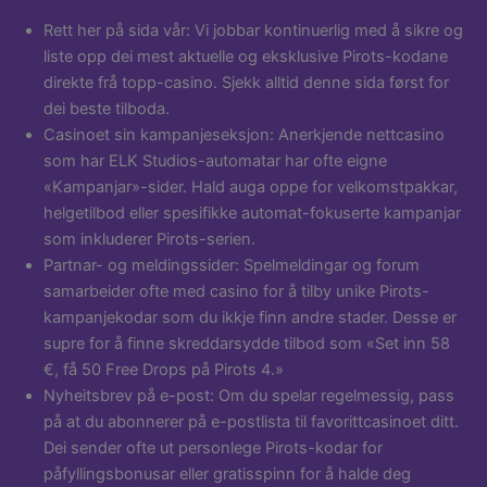
Rett her på sida vår: Vi jobbar kontinuerlig med å sikre og
liste opp dei mest aktuelle og eksklusive Pirots-kodane
direkte frå topp-casino. Sjekk alltid denne sida først for
dei beste tilboda.
Casinoet sin kampanjeseksjon: Anerkjende nettcasino
som har ELK Studios-automatar har ofte eigne
«Kampanjar»-sider. Hald auga oppe for velkomstpakkar,
helgetilbod eller spesifikke automat-fokuserte kampanjar
som inkluderer Pirots-serien.
Partnar- og meldingssider: Spelmeldingar og forum
samarbeider ofte med casino for å tilby unike Pirots-
kampanjekodar som du ikkje finn andre stader. Desse er
supre for å finne skreddarsydde tilbod som «Set inn 58
€, få 50 Free Drops på Pirots 4.»
Nyheitsbrev på e-post: Om du spelar regelmessig, pass
på at du abonnerer på e-postlista til favorittcasinoet ditt.
Dei sender ofte ut personlege Pirots-kodar for
påfyllingsbonusar eller gratisspinn for å halde deg