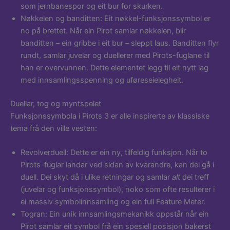
som jernbanespor og eit bur for skurken.
Nøkkelen og banditten: Eit nøkkel-funksjonssymbol er
no på brettet. Når ein Pirot samlar nøkkelen, blir
banditten – ein gribbe i eit bur – sleppt laus. Banditten flyr
rundt, samlar juvelar og duellerer med Pirots-fuglane til
han er overvunnen. Dette elementet legg til eit nytt lag
med innsamlingsspenning og uføreseielegheit.
Duellar, tog og myntspelet
Funksjonssymbola i Pirots 3 er alle inspirerte av klassiske
tema frå den ville vesten:
Revolverduell: Dette er ein ny, tilfeldig funksjon. Når to
Pirots-fuglar landar ved sidan av kvarandre, kan dei gå i
duell. Dei skyt då i ulike retningar og samlar
alt
dei treff
(juvelar og funksjonssymbol), noko som ofte resulterer i
ei massiv symbolinnsamling og ein full Feature Meter.
Togran: Ein unik innsamlingsmekanikk oppstår når ein
Pirot samlar eit symbol frå ein spesiell posisjon bakerst