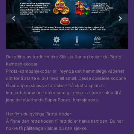
Dekoding av fordelen din: Slik skaffar og bruker du Pirots-
kampanjekodar
Pirots-kampanjekodar er i røynda det hemmelege våpenet
ditt for å starte ei økt med eit smell. Desse spesielle kodane
låser opp eksklusive fordelar – frå ekstra spinn til
innskotsbonusar – noko som gir deg ein større saldo til å
jage dei ettertrakta Super Bonus-funksjonane.
Her finn du gyldige Pirots-kodar
Å finne den rette koden til rett tid er halve kampen. Du har
nokre få pålitelege kjelder du kan sjekke: