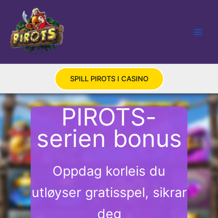
Skip
to
content
SPILL PIROTS I CASINO
PIROTS-
serien bonus
Oppdag korleis du
utløyser gratisspel, sikrar
deg