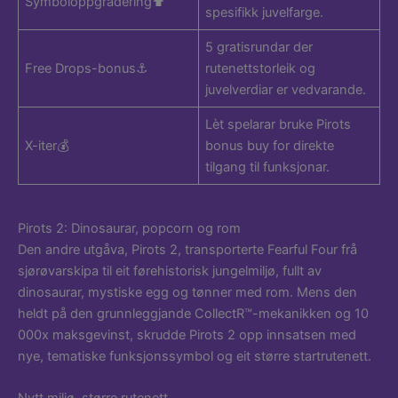
Symboloppgradering⬆️
spesifikk juvelfarge.
5 gratisrundar der
Free Drops-bonus⚓️
rutenettstorleik og
juvelverdiar er vedvarande.
Lèt spelarar bruke Pirots
X-iter💰
bonus buy for direkte
tilgang til funksjonar.
Pirots 2: Dinosaurar, popcorn og rom
Den andre utgåva, Pirots 2, transporterte Fearful Four frå
sjørøvarskipa til eit førehistorisk jungelmiljø, fullt av
dinosaurar, mystiske egg og tønner med rom. Mens den
heldt på den grunnleggjande CollectR™-mekanikken og 10
000x maksgevinst, skrudde Pirots 2 opp innsatsen med
nye, tematiske funksjonssymbol og eit større startrutenett.
Nytt miljø, større rutenett