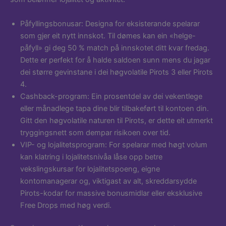
Påfyllingsbonusar: Designa for eksisterande spelarar
som gjer eit nytt innskot. Til dømes kan ein «helge-
påfyll» gi deg 50 % match på innskotet ditt kvar fredag.
Dette er perfekt for å halde saldoen sunn mens du jagar
dei større gevinstane i dei høgvolatile Pirots 3 eller Pirots
4.
Cashback-program: Ein prosentdel av dei vekentlege
eller månadlege tapa dine blir tilbakeført til kontoen din.
Gitt den høgvolatile naturen til Pirots, er dette eit utmerkt
tryggingsnett som dempar risikoen over tid.
VIP- og lojalitetsprogram: For spelarar med høgt volum
kan klatring i lojalitetsnivåa låse opp betre
vekslingskursar for lojalitetspoeng, eigne
kontomanagerar og, viktigast av alt, skreddarsydde
Pirots-kodar for massive bonusmidlar eller eksklusive
Free Drops med høg verdi.