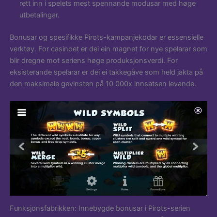
rett inn i spelets mest spennande modusar med høge
utbetalingar.
Bonusar og spesifikke Pirots-kampanjekodar er essensielle
verktøy. For casinoet er dei ein magnet for nye spelarar som
blir dregne mot seriens høge produksjonsverdi. For
eksisterande spelarar er dei ei takkegåve som held jakta på
den maksimale gevinsten på 10 000x innsatsen levande.
Funksjonsfabrikken: Innebygde bonusar i Pirots-serien