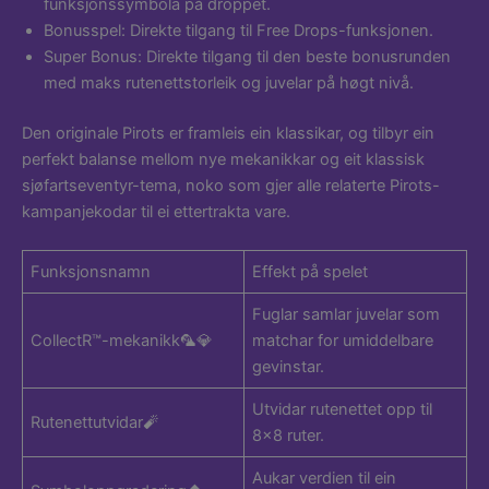
funksjonssymbola på droppet.
Bonusspel: Direkte tilgang til Free Drops-funksjonen.
Super Bonus: Direkte tilgang til den beste bonusrunden
med maks rutenettstorleik og juvelar på høgt nivå.
Den originale Pirots er framleis ein klassikar, og tilbyr ein
perfekt balanse mellom nye mekanikkar og eit klassisk
sjøfartseventyr-tema, noko som gjer alle relaterte Pirots-
kampanjekodar til ei ettertrakta vare.
Funksjonsnamn
Effekt på spelet
Fuglar samlar juvelar som
CollectR™-mekanikk🦜💎
matchar for umiddelbare
gevinstar.
Utvidar rutenettet opp til
Rutenettutvidar🧨
8×8 ruter.
Aukar verdien til ein