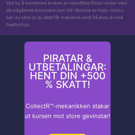
Ved by å kombinere bruken av spesifikke Pirots-kodar med
dei pågåande bonusane som blir tilbodne av topp-casino,
kan du sikre at du alltid får maksimal verdi frå økta di med
Fearful Four.
PIRATAR &
UTBETALINGAR:
HENT DIN +500
% SKATT!
CollectR™-mekanikken stakar
ut kursen mot store gevinstar!