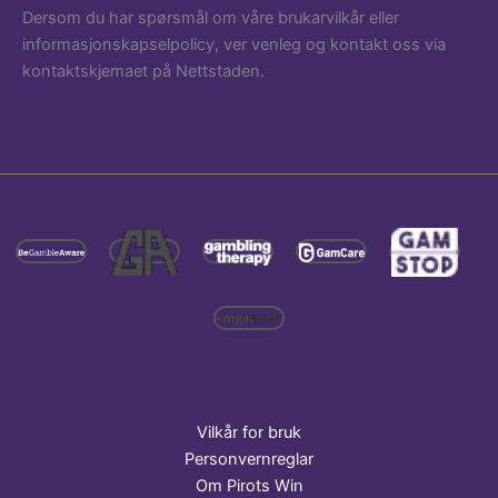
Dersom du har spørsmål om våre brukarvilkår eller
informasjonskapselpolicy, ver venleg og kontakt oss via
kontaktskjemaet på Nettstaden.
Vilkår for bruk
Personvernreglar
Om Pirots Win