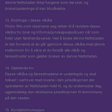
denne Nettstaden ikkje fungerer som dei skal, og
brukaropplevinga di kan bli påverka.
13. Endringar i desse vilkåra
Pirots-Win.com reserverer seg retten til å revidere desse
vilkåra for bruk og informasjonskapselpolicyen når som
helst utan førehandsvarsel. Ved å bruke denne Nettstaden
er det forventa at du går gjennom desse vilkåra med jämne
mellomrom for å sikre at du forstår alle vilkår og
føresetnader som gjelder bruken av denne Nettstaden.
14. Gjeldande lov
Desse vilkåra og føresetnadene er underlagde og skal
tolkast i samsvar med lovene i den jurisdiksjonen der
operatøren av Nettstaden held til, og du underkastar deg
ugjenkalleleg den eksklusive jurisdi
ksjonen til domstolane
på den staden.
15. Kontaktinformasjon