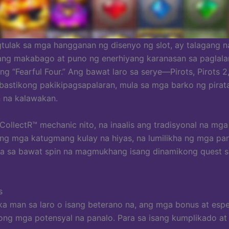
gtulak sa mga hangganan ng disenyo ng slot, ay talagang na
 isang makabago at puno ng enerhiyang karanasan sa paglal
 “Fearful Four.” Ang bawat laro sa serye—Pirots, Pirots 2
astikong pakikipagsapalaran, mula sa mga barko ng pirat
en na kalawakan.
CollectR™ mechanic nito, na inaalis ang tradisyonal na mga
g mga katugmang kulay na hiyas, na lumilikha ng mga panal
a sa bawat spin na magmukhang isang dinamikong quest sa
s
 ka man sa laro o isang beterano na, ang mga bonus at esp
ong mga potensyal na panalo. Para sa isang kumplikado at h