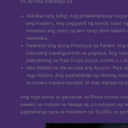
ito ay mas mahalaga pa.
Subukan ang tubig: Ang pinakamahusay na par
ang maglaro. Ang paggamit ng bonus, tulad ng
malaman ang daloy ng laro nang hindi mabilis 
mekanika.
Palakasin ang Iyong Potensyal sa Panalo: An
kabuuang kapangyarihan sa pagtaya. Ang mas
pakinabang na Free Drops bonus rounds o i-ac
Mas Mabilis na Ma-access ang Aksyon: Para s
mga feature. Ang paghahanap ng tamang opsyon
sa pinaka-kapana-panabik at may mataas na p
Ang mga bonus at partikular na Pirots promo co
naaakit sa mataas na halaga ng produksyon ng se
paghahanap para sa maximum na 10,000x na panal