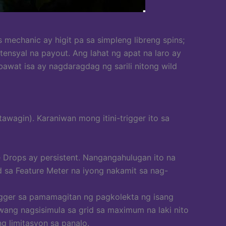
 mechanic ay higit pa sa simpleng libreng spins;
ensyal na payout. Ang lahat ng apat na laro ay
awat isa ay nagdaragdag ng sarili nitong wild
awagin). Karaniwan mong itini-trigger ito sa
ee Drops ay persistent. Nangangahulugan ito na
 sa Feature Meter na iyong nakamit sa nag-
igger sa pamamagitan ng pagkolekta ng isang
ang nagsisimula sa grid sa maximum na laki nito
g limitasyon sa panalo.