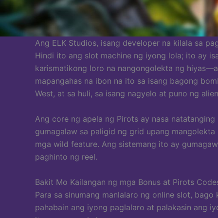
Ang ELK Studios, isang developer na kilala sa pa
Hindi ito ang slot machine ng iyong lola; ito ay
karismatikong loro na nangongolekta ng hiyas—ang
mapangahas na ibon na ito sa isang bagong bomb
West, at sa huli, sa isang nagyelo at puno ng ali
Ang core ng apela ng Pirots ay nasa natatanging 
gumagalaw sa paligid ng grid upang mangolekta n
mga wild feature. Ang sistemang ito ay gumagaw
paghinto ng reel.
Bakit Mo Kailangan ng mga Bonus at Pirots Code
Para sa sinumang manlalaro ng online slot, bago
pahabain ang iyong paglalaro at palakasin ang iy