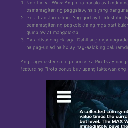
Non-Linear Wins: Ang mga panalo ay hindi gin
pamamagitan ng paggalaw, na siyang pangunah
Grid Transformation: Ang grid ay hindi static.
pamamagitan ng pagkolekta ng mga partikular
gumalaw at mangolekta.
Garantisadong Halaga: Dahil ang mga upgrade
na pag-unlad na ito ay nag-aalok ng pakiramdam 
Ang pag-master sa mga bonus sa Pirots ay nangan
feature ng Pirots bonus buy upang laktawan ang 