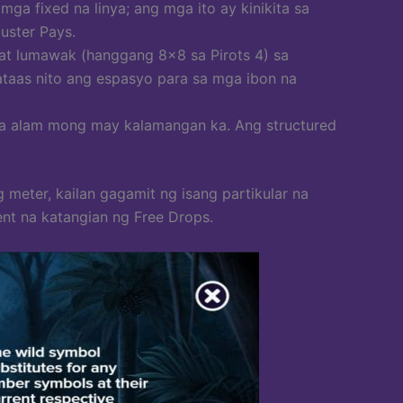
 fixed na linya; ang mga ito ay kinikita sa
uster Pays.
) at lumawak (hanggang 8×8 sa Pirots 4) sa
taas nito ang espasyo para sa mga ibon na
 na alam mong may kalamangan ka. Ang structured
meter, kailan gagamit ng isang partikular na
nt na katangian ng Free Drops.