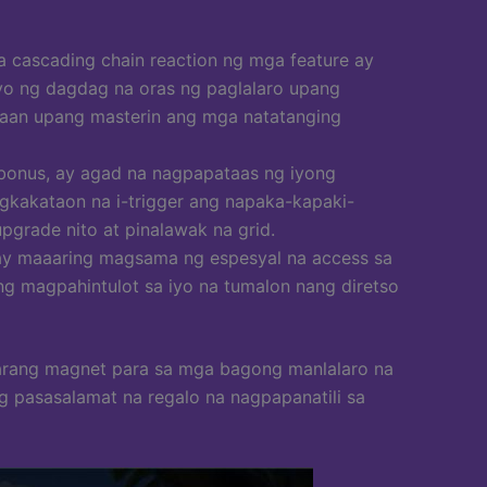
cascading chain reaction ng mga feature ay
iyo ng dagdag na oras ng paglalaro upang
paraan upang masterin ang mga natatanging
 bonus, ay agad na nagpapataas ng iyong
kakataon na i-trigger ang napaka-kapaki-
grade nito at pinalawak na grid.
 ay maaaring magsama ng espesyal na access sa
g magpahintulot sa iyo na tumalon nang diretso
parang magnet para sa mga bagong manlalaro na
g pasasalamat na regalo na nagpapanatili sa