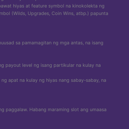
bawat hiyas at feature symbol na kinokolekta ng
mbol (Wilds, Upgrades, Coin Wins, atbp.) papunta
 umuusad sa pamamagitan ng mga antas, na isang
payout level ng isang partikular na kulay na
 ng apat na kulay ng hiyas nang sabay-sabay, na
 ng paggalaw. Habang maraming slot ang umaasa