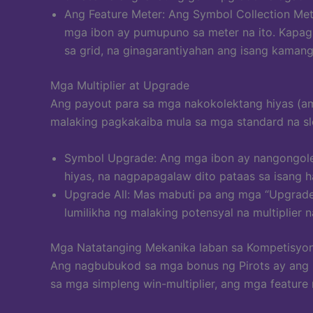
Ang Feature Meter: Ang Symbol Collection Mete
mga ibon ay pumupuno sa meter na ito. Kapag 
sa grid, na ginagarantiyahan ang isang kaman
Mga Multiplier at Upgrade
Ang payout para sa mga nakokolektang hiyas (amb
malaking pagkakaiba mula sa mga standard na sl
Symbol Upgrade: Ang mga ibon ay nangongolek
hiyas, na nagpapagalaw dito pataas sa isang h
Upgrade All: Mas mabuti pa ang mga “Upgrade 
lumilikha ng malaking potensyal na multiplier
Mga Natatanging Mekanika laban sa Kompetisyo
Ang nagbubukod sa mga bonus ng Pirots ay ang 
sa mga simpleng win-multiplier, ang mga feature 