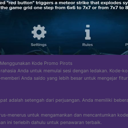
Menggunakan Kode Promo Pirots
 rahasia Anda untuk memulai sesi dengan ledakan. Kode-k
emberi Anda saldo yang lebih besar untuk mengejar fitur 
t adalah setengah dari perjuangan. Anda memiliki bebera
terus-menerus untuk mengamankan dan mencantumkan kode Pi
man ini terlebih dahulu untuk penawaran terbaik.