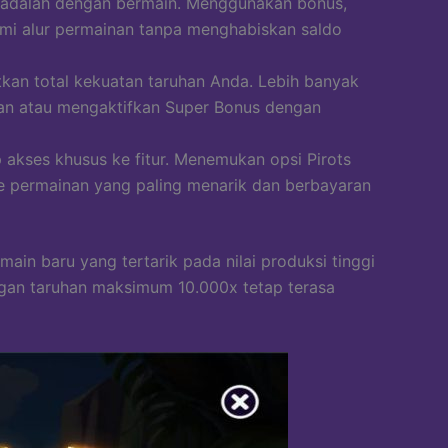
r adalah dengan bermain. Menggunakan bonus,
ami alur permainan tanpa menghabiskan saldo
an total kekuatan taruhan Anda. Lebih banyak
kan atau mengaktifkan Super Bonus dengan
 akses khusus ke fitur. Menemukan opsi Pirots
 permainan yang paling menarik dan berbayaran
ain baru yang tertarik pada nilai produksi tinggi
ngan taruhan maksimum 10.000x tetap terasa