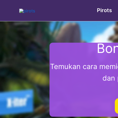
Lewati
Pirots
ke
konten
Bon
Temukan cara memic
dan 