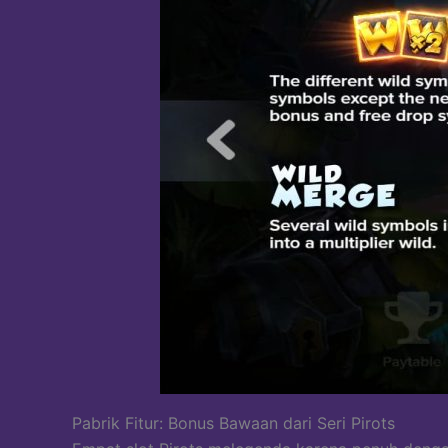
Pabrik Fitur: Bonus Bawaan dari Seri Pirots