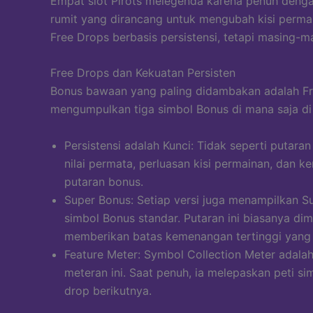
Empat slot Pirots melegenda karena penuh dengan
rumit yang dirancang untuk mengubah kisi perma
Free Drops berbasis persistensi, tetapi masing-
Free Drops dan Kekuatan Persisten
Bonus bawaan yang paling didambakan adalah Fre
mengumpulkan tiga simbol Bonus di mana saja di 
Persistensi adalah Kunci: Tidak seperti putaran 
nilai permata, perluasan kisi permainan, dan
putaran bonus.
Super Bonus: Setiap versi juga menampilkan 
simbol Bonus standar. Putaran ini biasanya d
memberikan batas kemenangan tertinggi yang
Feature Meter: Symbol Collection Meter adalah 
meteran ini. Saat penuh, ia melepaskan peti sim
drop berikutnya.