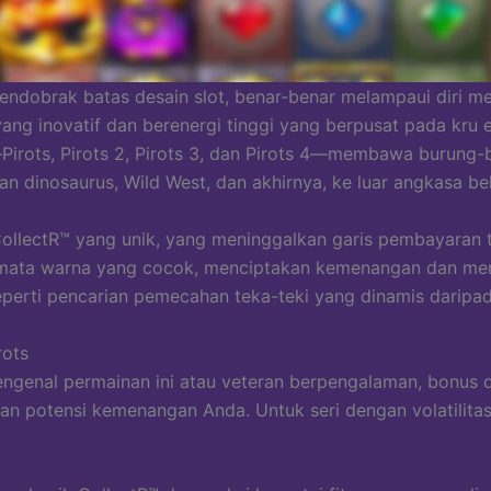
dobrak batas desain slot, benar-benar melampaui diri mere
yang inovatif dan berenergi tinggi yang berpusat pada kru
—Pirots, Pirots 2, Pirots 3, dan Pirots 4—membawa burung-
an dinosaurus, Wild West, dan akhirnya, ke luar angkasa be
k CollectR™ yang unik, yang meninggalkan garis pembayaran t
rmata warna yang cocok, menciptakan kemenangan dan memi
seperti pencarian pemecahan teka-teki yang dinamis darip
ots
mengenal permainan ini atau veteran berpengalaman, bonus
potensi kemenangan Anda. Untuk seri dengan volatilitas t