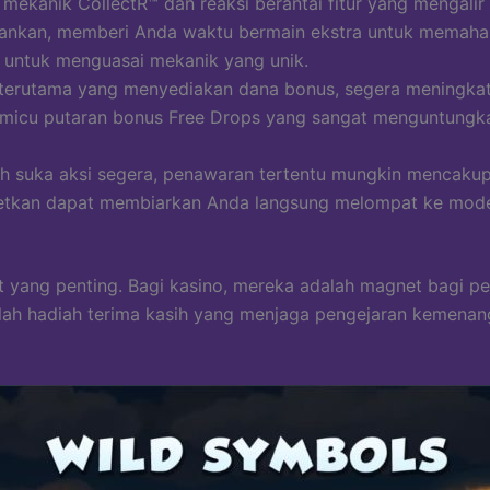
mekanik CollectR™ dan reaksi berantai fitur yang mengali
padankan, memberi Anda waktu bermain ekstra untuk memah
ko untuk menguasai mekanik yang unik.
terutama yang menyediakan dana bonus, segera meningkatk
memicu putaran bonus Free Drops yang sangat menguntung
ih suka aksi segera, penawaran tertentu mungkin mencakup
getkan dapat membiarkan Anda langsung melompat ke mode
 yang penting. Bagi kasino, mereka adalah magnet bagi pem
dalah hadiah terima kasih yang menjaga pengejaran kemena