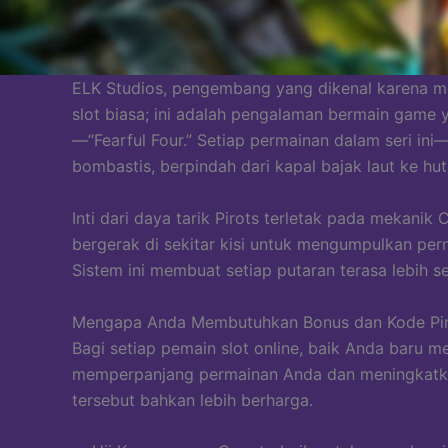
ELK Studios, pengembang yang dikenal karena men
slot biasa; ini adalah pengalaman bermain game 
—”Fearful Four.” Setiap permainan dalam seri ini
bombastis, berpindah dari kapal bajak laut ke hut
Inti dari daya tarik Pirots terletak pada mekani
bergerak di sekitar kisi untuk mengumpulkan pe
Sistem ini membuat setiap putaran terasa lebih 
Mengapa Anda Membutuhkan Bonus dan Kode Pir
Bagi setiap pemain slot online, baik Anda baru 
memperpanjang permainan Anda dan meningkatkan 
tersebut bahkan lebih berharga.