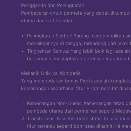
Pengganda dan Peningkatan
Pembayaran untuk permata yang dapat dikumpulkan
utama dari slot standar.
Peningkatan Simbol: Burung mengumpulkan sim
menaikkannya di tangga, terkadang dari level 1 
Tingkatkan Semua: Yang lebih baik lagi adala
bersamaan, menciptakan potensi pengganda b
Mekanik Unik vs. Kompetisi
Yang membedakan bonus Pirots adalah kompleksi
kemenangan sederhana, fitur Pirots bersifat dinam
Kemenangan Non-Linear: Kemenangan tidak dib
pembeda utama dari permainan seperti Megawa
Transformasi Kisi: Kisi tidak statis. Ia bisa m
fitur tertentu seperti bom atau dinamit. Ini 