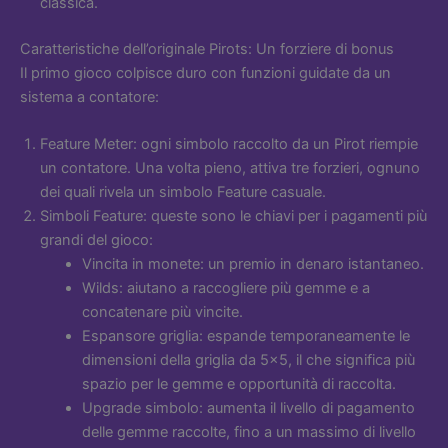
classica.
Caratteristiche dell’originale Pirots: Un forziere di bonus
Il primo gioco colpisce duro con funzioni guidate da un
sistema a contatore:
Feature Meter: ogni simbolo raccolto da un Pirot riempie
un contatore. Una volta pieno, attiva tre forzieri, ognuno
dei quali rivela un simbolo Feature casuale.
Simboli Feature: queste sono le chiavi per i pagamenti più
grandi del gioco:
Vincita in monete: un premio in denaro istantaneo.
Wilds: aiutano a raccogliere più gemme e a
concatenare più vincite.
Espansore griglia: espande temporaneamente le
dimensioni della griglia da 5×5, il che significa più
spazio per le gemme e opportunità di raccolta.
Upgrade simbolo: aumenta il livello di pagamento
delle gemme raccolte, fino a un massimo di livello