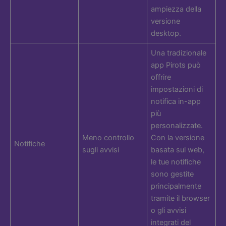
ampiezza della
versione
desktop.
Una tradizionale
app Pirots può
offrire
impostazioni di
notifica in-app
più
personalizzate.
Meno controllo
Con la versione
Notifiche
sugli avvisi
basata sul web,
le tue notifiche
sono gestite
principalmente
tramite il browser
o gli avvisi
integrati del