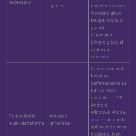
necessario
spazio
poiché non viene
installato alcun
file apk Pirots di
grandi
dimensioni.
L’intero gioco si
carica su
richiesta.
La versione web
funziona
perfettamente su
tutti i sistemi
operativi — iOS,
Android,
Windows Phone,
Compatibilità
Accesso
ecc. — purché tu
multi-piattaforma
universale
abbia un browser
moderno. Non