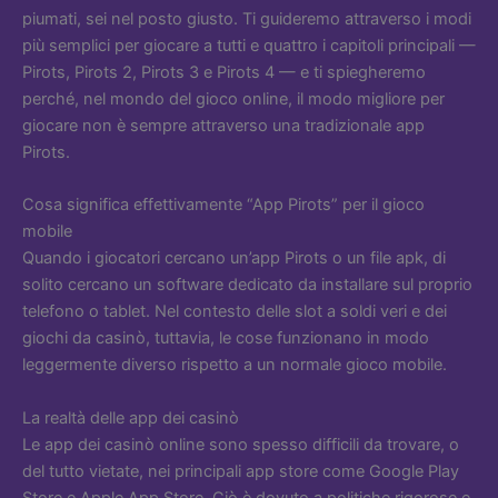
piumati, sei nel posto giusto. Ti guideremo attraverso i modi
più semplici per giocare a tutti e quattro i capitoli principali —
Pirots, Pirots 2, Pirots 3 e Pirots 4 — e ti spiegheremo
perché, nel mondo del gioco online, il modo migliore per
giocare non è sempre attraverso una tradizionale app
Pirots.
Cosa significa effettivamente “App Pirots” per il gioco
mobile
Quando i giocatori cercano un’app Pirots o un file apk, di
solito cercano un software dedicato da installare sul proprio
telefono o tablet. Nel contesto delle slot a soldi veri e dei
giochi da casinò, tuttavia, le cose funzionano in modo
leggermente diverso rispetto a un normale gioco mobile.
La realtà delle app dei casinò
Le app dei casinò online sono spesso difficili da trovare, o
del tutto vietate, nei principali app store come Google Play
Store e Apple App Store. Ciò è dovuto a politiche rigorose e