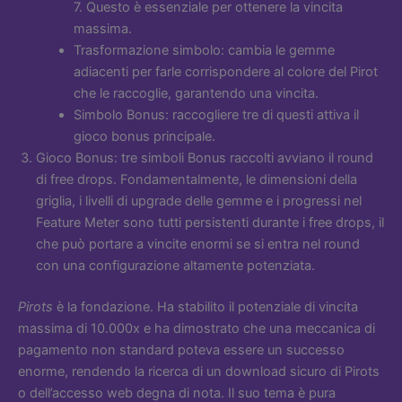
7. Questo è essenziale per ottenere la vincita
massima.
Trasformazione simbolo: cambia le gemme
adiacenti per farle corrispondere al colore del Pirot
che le raccoglie, garantendo una vincita.
Simbolo Bonus: raccogliere tre di questi attiva il
gioco bonus principale.
Gioco Bonus: tre simboli Bonus raccolti avviano il round
di free drops. Fondamentalmente, le dimensioni della
griglia, i livelli di upgrade delle gemme e i progressi nel
Feature Meter sono tutti persistenti durante i free drops, il
che può portare a vincite enormi se si entra nel round
con una configurazione altamente potenziata.
Pirots
è la fondazione. Ha stabilito il potenziale di vincita
massima di 10.000x e ha dimostrato che una meccanica di
pagamento non standard poteva essere un successo
enorme, rendendo la ricerca di un download sicuro di Pirots
o dell’accesso web degna di nota. Il suo tema è pura