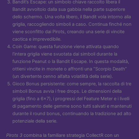
Bandit’s Escape: un simbolo chiave raccolto libera il
Bandit avvoltoio dalla sua gabbia nella parte superiore
dello schermo. Una volta libero, il Bandit vola intorno alla
griglia, raccogliendo simboli a caso. Continua finché non
viene sconfitto dai Pirots, creando una serie di vincite
caotica e imprevedibile.
Coin Game: questa funzione viene attivata quando
l’intera griglia viene svuotata dai simboli durante la
funzione Peanut o la Bandit Escape. In questa modalità,
ottieni vincite in monete o affronti una “Scorpio Death”
(un divertente cenno all’alta volatilità della serie).
Gioco Bonus persistente: come sempre, la raccolta di tre
simboli Bonus avvia i free drops. Le dimensioni della
griglia (fino a 6×7), i progressi del Feature Meter e i livelli
di pagamento delle gemme sono tutti salvati e mantenuti
durante il round bonus, continuando la tradizione ad alto
potenziale della serie.
Pirots 3
combina la familiare strategia CollectR con un