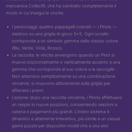
meccanica CollectR, che ha cambiato completamente il
modo in cui insegui le vincite.
I personaggi: quattro pappagalli colorati — i Pirots —
siedono su una griglia di gioco 5×5. Ogni uccello
corrisponde a un simbolo gemma dello stesso colore
(Blu, Verde, Viola, Rosso).
La raccolta: le vincite avvengono quando un Pirot si
muove orizzontalmente o verticalmente accanto a una
gemma che corrisponde al suo colore e la
raccoglie
.
Non atterrano semplicemente su una combinazione
vincente; si muovono attivamente sulla griglia per
afferrare i premi.
L’azione: dopo una raccolta vincente, i Pirots effettuano
un respin in nuove posizioni, consentendo reazioni a
catena e pagamenti più grandi. L’intero sistema è
dinamico e altamente interattivo, più simile a un casual
game puzzle per dispositivi mobili che a una slot