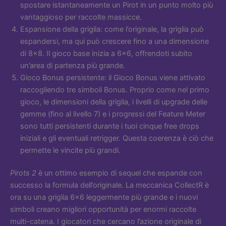
spostare istantaneamente un Pirot in un punto molto più
vantaggioso per raccolte massicce.
Espansione della griglia: come l’originale, la griglia può
espandersi, ma qui può crescere fino a una dimensione
di 8×8. Il gioco base inizia a 6×6, offrendoti subito
un’area di partenza più grande.
Gioco Bonus persistente: il Gioco Bonus viene attivato
raccogliendo tre simboli Bonus. Proprio come nel primo
gioco, le dimensioni della griglia, i livelli di upgrade delle
gemme (fino al livello 7) e i progressi del Feature Meter
sono tutti persistenti durante i tuoi cinque free drops
iniziali e gli eventuali retrigger. Questa coerenza è ciò che
permette le vincite più grandi.
Pirots 2
è un ottimo esempio di sequel che espande con
successo la formula dell’originale. La meccanica CollectR è
ora su una griglia 6×6 leggermente più grande e i nuovi
simboli creano migliori opportunità per enormi raccolte
multi-catena. I giocatori che cercano l’azione originale di