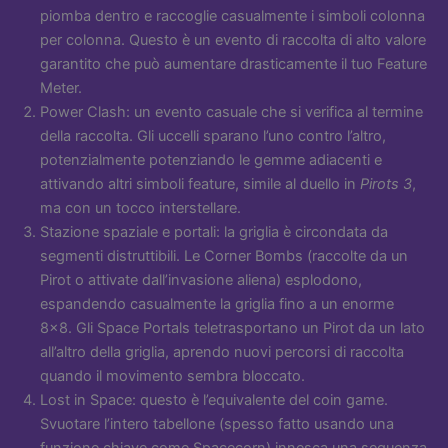
piomba dentro e raccoglie casualmente i simboli colonna
per colonna. Questo è un evento di raccolta di alto valore
garantito che può aumentare drasticamente il tuo Feature
Meter.
Power Clash: un evento casuale che si verifica al termine
della raccolta. Gli uccelli sparano l’uno contro l’altro,
potenzialmente potenziando le gemme adiacenti e
attivando altri simboli feature, simile al duello in
Pirots 3
,
ma con un tocco interstellare.
Stazione spaziale e portali: la griglia è circondata da
segmenti distruttibili. Le Corner Bombs (raccolte da un
Pirot o attivate dall’invasione aliena) esplodono,
espandendo casualmente la griglia fino a un enorme
8×8. Gli Space Portals teletrasportano un Pirot da un lato
all’altro della griglia, aprendo nuovi percorsi di raccolta
quando il movimento sembra bloccato.
Lost in Space: questo è l’equivalente del coin game.
Svuotare l’intero tabellone (spesso fatto usando una