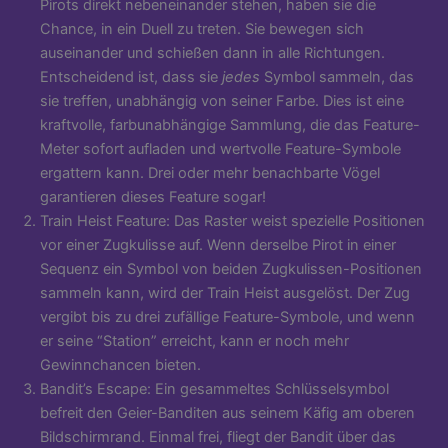
Pirots direkt nebeneinander stehen, haben sie die
Chance, in ein Duell zu treten. Sie bewegen sich
auseinander und schießen dann in alle Richtungen.
Entscheidend ist, dass sie
jedes
Symbol sammeln, das
sie treffen, unabhängig von seiner Farbe. Dies ist eine
kraftvolle, farbunabhängige Sammlung, die das Feature-
Meter sofort aufladen und wertvolle Feature-Symbole
ergattern kann. Drei oder mehr benachbarte Vögel
garantieren dieses Feature sogar!
Train Heist Feature: Das Raster weist spezielle Positionen
vor einer Zugkulisse auf. Wenn derselbe Pirot in einer
Sequenz ein Symbol von beiden Zugkulissen-Positionen
sammeln kann, wird der Train Heist ausgelöst. Der Zug
vergibt bis zu drei zufällige Feature-Symbole, und wenn
er seine “Station” erreicht, kann er noch mehr
Gewinnchancen bieten.
Bandit’s Escape: Ein gesammeltes Schlüsselsymbol
befreit den Geier-Banditen aus seinem Käfig am oberen
Bildschirmrand. Einmal frei, fliegt der Bandit über das