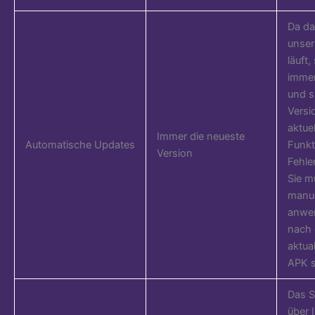
Da da
unser
läuft,
immer
und s
Versio
aktue
Immer die neueste
Automatische Updates
Funkt
Version
Fehle
Sie m
manue
anwe
nach 
aktual
APK 
Das S
über 