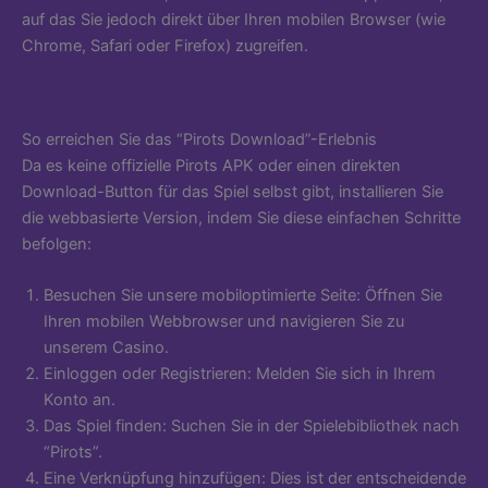
auf das Sie jedoch direkt über Ihren mobilen Browser (wie
Chrome, Safari oder Firefox) zugreifen.
So erreichen Sie das “Pirots Download”-Erlebnis
Da es keine offizielle Pirots APK oder einen direkten
Download-Button für das Spiel selbst gibt, installieren Sie
die webbasierte Version, indem Sie diese einfachen Schritte
befolgen:
Besuchen Sie unsere mobiloptimierte Seite: Öffnen Sie
Ihren mobilen Webbrowser und navigieren Sie zu
unserem Casino.
Einloggen oder Registrieren: Melden Sie sich in Ihrem
Konto an.
Das Spiel finden: Suchen Sie in der Spielebibliothek nach
“Pirots”.
Eine Verknüpfung hinzufügen: Dies ist der entscheidende