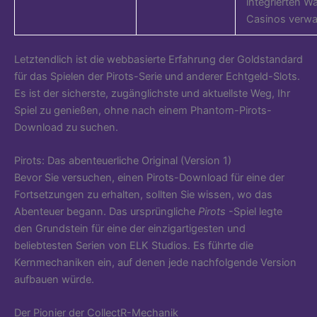
integrierten 
Casinos verwal
Letztendlich ist die webbasierte Erfahrung der Goldstandard
für das Spielen der Pirots-Serie und anderer Echtgeld-Slots.
Es ist der sicherste, zugänglichste und aktuellste Weg, Ihr
Spiel zu genießen, ohne nach einem Phantom-Pirots-
Download zu suchen.
Pirots: Das abenteuerliche Original (Version 1)
Bevor Sie versuchen, einen Pirots-Download für eine der
Fortsetzungen zu erhalten, sollten Sie wissen, wo das
Abenteuer begann. Das ursprüngliche
Pirots
-Spiel legte
den Grundstein für eine der einzigartigesten und
beliebtesten Serien von ELK Studios. Es führte die
Kernmechaniken ein, auf denen jede nachfolgende Version
aufbauen würde.
Der Pionier der CollectR-Mechanik