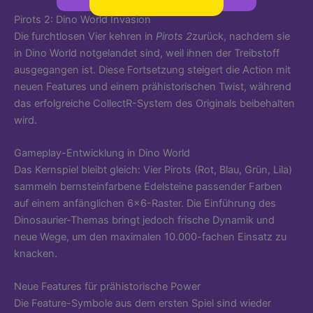
Pirots 2: Dino World Invasion
Die furchtlosen Vier kehren in
Pirots 2
zurück, nachdem sie
in Dino World notgelandet sind, weil ihnen der Treibstoff
ausgegangen ist. Diese Fortsetzung steigert die Action mit
neuen Features und einem prähistorischen Twist, während
das erfolgreiche CollectR-System des Originals beibehalten
wird.
Gameplay-Entwicklung in Dino World
Das Kernspiel bleibt gleich: Vier Pirots (Rot, Blau, Grün, Lila)
sammeln bernsteinfarbene Edelsteine passender Farben
auf einem anfänglichen 6×6-Raster. Die Einführung des
Dinosaurier-Themas bringt jedoch frische Dynamik und
neue Wege, um den maximalen 10.000-fachen Einsatz zu
knacken.
Neue Features für prähistorische Power
Die Feature-Symbole aus dem ersten Spiel sind wieder