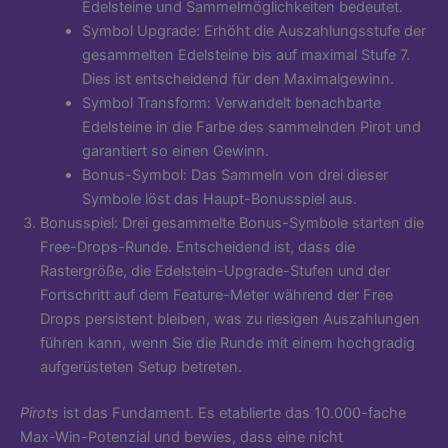
Edelsteine und Sammelmöglichkeiten bedeutet.
Symbol Upgrade: Erhöht die Auszahlungsstufe der
gesammelten Edelsteine bis auf maximal Stufe 7.
Dies ist entscheidend für den Maximalgewinn.
Symbol Transform: Verwandelt benachbarte
Edelsteine in die Farbe des sammelnden Pirot und
garantiert so einen Gewinn.
Bonus-Symbol: Das Sammeln von drei dieser
Symbole löst das Haupt-Bonusspiel aus.
Bonusspiel: Drei gesammelte Bonus-Symbole starten die
Free-Drops-Runde. Entscheidend ist, dass die
Rastergröße, die Edelstein-Upgrade-Stufen und der
Fortschritt auf dem Feature-Meter während der Free
Drops persistent bleiben, was zu riesigen Auszahlungen
führen kann, wenn Sie die Runde mit einem hochgradig
aufgerüsteten Setup betreten.
Pirots
ist das Fundament. Es etablierte das 10.000-fache
Max-Win-Potenzial und bewies, dass eine nicht