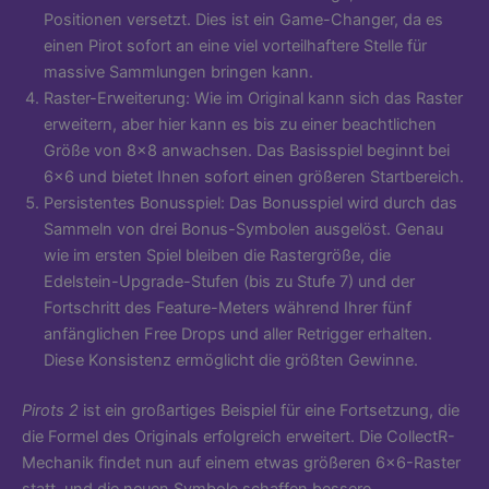
Positionen versetzt. Dies ist ein Game-Changer, da es
einen Pirot sofort an eine viel vorteilhaftere Stelle für
massive Sammlungen bringen kann.
Raster-Erweiterung: Wie im Original kann sich das Raster
erweitern, aber hier kann es bis zu einer beachtlichen
Größe von 8×8 anwachsen. Das Basisspiel beginnt bei
6×6 und bietet Ihnen sofort einen größeren Startbereich.
Persistentes Bonusspiel: Das Bonusspiel wird durch das
Sammeln von drei Bonus-Symbolen ausgelöst. Genau
wie im ersten Spiel bleiben die Rastergröße, die
Edelstein-Upgrade-Stufen (bis zu Stufe 7) und der
Fortschritt des Feature-Meters während Ihrer fünf
anfänglichen Free Drops und aller Retrigger erhalten.
Diese Konsistenz ermöglicht die größten Gewinne.
Pirots 2
ist ein großartiges Beispiel für eine Fortsetzung, die
die Formel des Originals erfolgreich erweitert. Die CollectR-
Mechanik findet nun auf einem etwas größeren 6×6-Raster
statt, und die neuen Symbole schaffen bessere