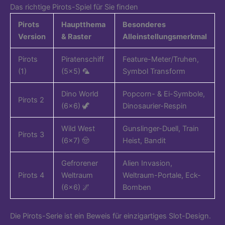
Das richtige Pirots-Spiel für Sie finden
Pirots
Hauptthema
Besonderes
Version
& Raster
Alleinstellungsmerkmal
Pirots
Piratenschiff
Feature-Meter/Truhen,
(1)
(5×5) 🦜
Symbol Transform
Dino World
Popcorn- & Ei-Symbole,
Pirots 2
(6×6) 🦖
Dinosaurier-Respin
Wild West
Gunslinger-Duell, Train
Pirots 3
(6×7) 🤠
Heist, Bandit
Gefrorener
Alien Invasion,
Pirots 4
Weltraum
Weltraum-Portale, Eck-
(6×6) 🌌
Bomben
Die Pirots-Serie ist ein Beweis für einzigartiges Slot-Design.