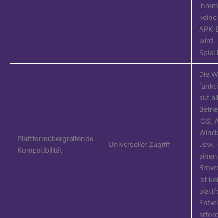
Ihrem
keine
APK-Da
wird.
Spiel 
Die W
funkti
auf al
Betri
iOS, 
Wind
Plattformübergreifende
Universeller Zugriff
usw. 
Kompatibilität
eine
Brows
ist ke
platt
Entwi
erford