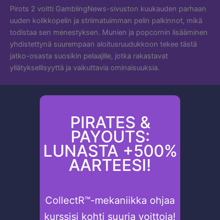
Pirots 2 voitti GamblingNews-sivuston kuukauden parhaan
uuden kolikkopelin ja striimatuimman pelin palkinnot, mikä
todistaa sen menestyksen. Munien ja popcornin lisääminen
yhdistettynä suurempaan aloitusruudukkoon tekee tästä
jatko-osasta suosikin pelaajille, jotka rakastavat
yllätyksellisyyttä ja vaikuttavia ominaisuuksia.
PIRATES &
PAYOUTS:
LUNASTA +500%
AARTEESI!
CollectR™-mekaniikka ohjaa
kurssisi kohti suuria voittoja!