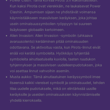
Power Clash: Tämä korvaa Pirots 3:n kaksintaistelun.
Kun kaksi Pirotia ovat vierekkäin, ne laukaisevat Power
Clashin. Ampumisen sijaan ne yhdistävät voimansa
käynnistääkseen massiivisen keräyksen, joka johtaa
usein ominaisuussymbolien ryöppyyn tai suureen
lisäykseen globaaliin kertoimeen.
Alien Invasion: Alien Invasion -symbolin (uhkaava
avaruusolento) kerääminen pitää ominaisuuden
odottavana. Se aktivoituu vasta, kun Pirots-linnut eivät
enää voi kerätä symboleita. Hyökkäys tyhjentää
symboleita ainutlaatuisella kuviolla, taaten ruudukon
tyhjennyksen ja massiivisen uudelleenpudotuksen, joka
voi asettaa linnut vahvoihin asemiin.
Musta aukko: Tämä ainutlaatuinen keräyssymboli imee
itseensä kaikki viereiset symbolit ja ominaisuudet, tehden
tilaa uudelle pudotukselle, mikä on elintärkeää uusille
keräyksille ja useiden ominaisuuksien käynnistämiselle
yhdellä kierroksella.