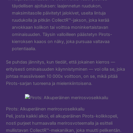
täydellisen ajoituksen: laajennetun ruudukon,
maksimitasolle päivitetyt jalokivet, useita lintuja
ruudukolla ja pitkän CollectR™-jakson, joka kerää
arvokkaan kolikon tai voittoa moninkertaistavan
ominaisuuden. Täysin valloilleen päästetyn Pirots-
kierroksen kaaos on näky, joka pursuaa valtavaa
potentiaalia.
Se puhdas jännitys, kun tiedät, että jokainen kierros —
erityisesti ominaisuuden käynnistyminen — voi olla se, joka
johtaa massiiviseen 10 000x voittoon, on se, mikä pitää
Pirots-sarjan tuoreena ja mielenkiintoisena.
Pirots: Alkuperäinen merirosvoseikkailu
Peli, josta kaikki alkoi, eli alkuperäinen Pirots-kolikkopeli,
nosti purjeet hurmaavalla merirosvoteemalla ja esitteli
mullistavan CollectR™-mekaniikan, joka muutti pelikentän.