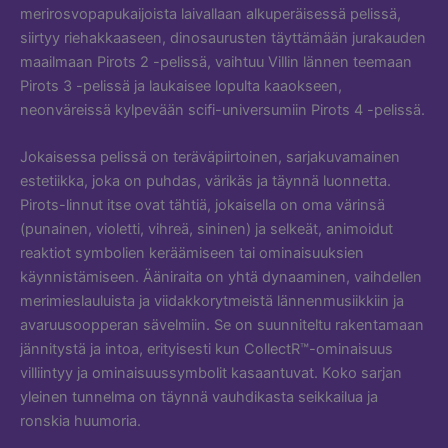
merirosvopapukaijoista laivallaan alkuperäisessä pelissä,
siirtyy riehakkaaseen, dinosaurusten täyttämään jurakauden
maailmaan Pirots 2 -pelissä, vaihtuu Villin lännen teemaan
Pirots 3 -pelissä ja laukaisee lopulta kaaokseen,
neonväreissä kylpevään scifi-universumiin Pirots 4 -pelissä.
Jokaisessa pelissä on teräväpiirtoinen, sarjakuvamainen
estetiikka, joka on puhdas, värikäs ja täynnä luonnetta.
Pirots-linnut itse ovat tähtiä, jokaisella on oma värinsä
(punainen, violetti, vihreä, sininen) ja selkeät, animoidut
reaktiot symbolien keräämiseen tai ominaisuuksien
käynnistämiseen. Ääniraita on yhtä dynaaminen, vaihdellen
merimieslauluista ja viidakkorytmeistä lännenmusiikkiin ja
avaruusoopperan sävelmiin. Se on suunniteltu rakentamaan
jännitystä ja intoa, erityisesti kun CollectR™-ominaisuus
villiintyy ja ominaisuussymbolit kasaantuvat. Koko sarjan
yleinen tunnelma on täynnä vauhdikasta seikkailua ja
ronskia huumoria.