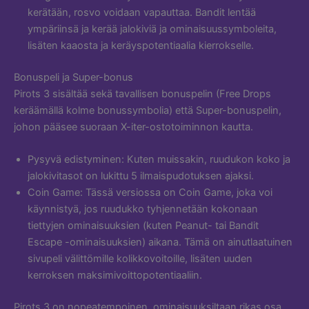
kerätään, rosvo voidaan vapauttaa. Bandit lentää
ympäriinsä ja kerää jalokiviä ja ominaisuussymboleita,
lisäten kaaosta ja keräyspotentiaalia kierrokselle.
Bonuspeli ja Super-bonus
Pirots 3 sisältää sekä tavallisen bonuspelin (Free Drops
keräämällä kolme bonussymbolia) että Super-bonuspelin,
johon pääsee suoraan X-iter-ostotoiminnon kautta.
Pysyvä edistyminen: Kuten muissakin, ruudukon koko ja
jalokivitasot on lukittu 5 ilmaispudotuksen ajaksi.
Coin Game: Tässä versiossa on Coin Game, joka voi
käynnistyä, jos ruudukko tyhjennetään kokonaan
tiettyjen ominaisuuksien (kuten Peanut- tai Bandit
Escape -ominaisuuksien) aikana. Tämä on ainutlaatuinen
sivupeli välittömille kolikkovoitoille, lisäten uuden
kerroksen maksimivoittopotentiaaliin.
Pirots 3 on nopeatempoinen, ominaisuuksiltaan rikas osa,