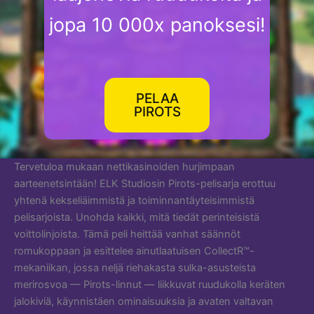
jopa 10 000x panoksesi!
PELAA
PIROTS
Tervetuloa mukaan nettikasinoiden hurjimpaan
aarteenetsintään! ELK Studiosin Pirots-pelisarja erottuu
yhtenä kekseliäimmistä ja toiminnantäyteisimmistä
pelisarjoista. Unohda kaikki, mitä tiedät perinteisistä
voittolinjoista. Tämä peli heittää vanhat säännöt
romukoppaan ja esittelee ainutlaatuisen CollectR™-
mekaniikan, jossa neljä riehakasta sulka-asusteista
merirosvoa — Pirots-linnut — liikkuvat ruudukolla keräten
jalokiviä, käynnistäen ominaisuuksia ja avaten valtavan