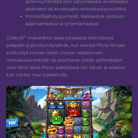
jalokivisymboleita joko satunnaiseksi arvokkaaksi
jalokiveksi tai arvokkaaksi ominaisuussymboliksi.
Pommi/Räjähdyssymbolit: Ratkaisevia ruudukon
laajentamisessa ja tyhjentämisessä.
CollectR™-mekaniikka tekee jokaisesta kierroksesta
palapelin ja jännitysnäytelmän, kun seuraat Pirots-lintujen
syöksyilyä toivoen niiden osuvan ratkaisevaan
ominaisuussymboliin tai suorittavan pitkän jalokiviketjun.
Juuri tämä tekee Pirots-pelisarjasta niin elävän ja erilaisen
kuin mikään muu markkinoilla.