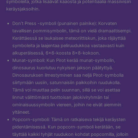
symboleita, jotka lisäävät kaaosta ja potentiaalia massiivisiin
keräysjaksoihin.
Don’t Press -symboli (punainen painike): Korvaten
tavallisen pommisymbolin, tämä on vielä dramaattisempi.
Kerättäessä se laukaisee meteoriittiskun, joka räjäyttää
symboleita ja laajentaa peliruudukkoa vastaavasti kuin
alkuperäisessä, 6×6-koosta 8×8-kokoon.
Munat-symboli: Kun Pirot kerää munat-symbolin,
dinosaurus kuoriutuu nykyisen jakson päätyttyä.
Dinosauruksen ilmestyminen saa neljä Pirot-symbolia
siirtymään uusiin, satunnaisiin paikkoihin ruudukolla.
Tämä voi muuttaa pelin suunnan, sillä se voi asettaa
linnut välittömästi tuottoisan jalokiviryhmän tai
ominaisuussymbolin viereen, joihin ne eivät aiemmin
yltäneet.
Popcorn-symboli: Tämä on ratkaiseva tekijä keräysten
pidentämisessä. Kun popcorn-symboli kerätään, se
täyttää kaikki tyhjät ruudukon kohdat popcornilla, jolloin