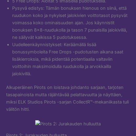
5 Free Drops: Aloitat 5 ilmaisella pudotuksella.
Pysyvä edistys: Tämän bonuksen hienous on siinä, että
ruudukon koko ja nykyiset jalokivien voittotasot pysyvät
voimassa koko ominaisuuden ajan. Jos käynnistit
bonuksen 8×8-ruudukolla ja tason 7 punaisilla jalokivillä,
ne säilyvät kaikissa 5 pudotuksessa.
Uudelleenkäynnistykset: Keräämällä lisää
bonussymboleita Free Drops -pudotusten aikana saat
lisäkierroksia, mikä pidentää potentiaalia valtaviin
voittoihin maksimoidulla ruudukolla ja arvokkailla
jalokivillä.
Alkuperäinen Pirots on loistava johdanto sarjaan, tarjoten
tasapainoista mutta räjähtävää pelattavuutta ja näyttäen,
miksi ELK Studios Pirots -sarjan CollectR™-mekaniikasta tuli
välitön hitti.
Pirots 2: Jurakauden hulluutta