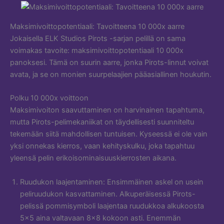
Maksimivoittopotentiaali: Tavoitteena 10 000x aarre
Jokaisella ELK Studios Pirots -sarjan pelillä on sama
voimakas tavoite: maksimivoittopotentiaali 10 000x
panoksesi. Tämä on suurin aarre, jonka Pirots-linnut voivat
avata, ja se on monien suurpelaajien pääasiallinen houkutin.
Polku 10 000x voittoon
Maksimivoiton saavuttaminen on harvinainen tapahtuma,
mutta Pirots-pelimekaniikat on täydellisesti suunniteltu
tekemään siitä mahdollisen tuntuisen. Kyseessä ei ole vain
yksi onnekas kierros, vaan kehityskulku, joka tapahtuu
yleensä pelin erikoisominaisuuskierrosten aikana.
Ruudukon laajentaminen: Ensimmäinen askel on usein
peliruudukon kasvattaminen. Alkuperäisessä Pirots-
pelissä pommisymboli laajentaa ruudukkoa alkukoosta
5×5 aina valtavaan 8×8 kokoon asti. Enemmän