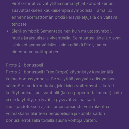
Pirots-linnut voivat ylittää nämä tyhjät kohdat kerran
saavuttaakseen kaukaisempia symboleita. Tämä luo
ennennäkemättömän pitkiä keräysketjuja ja on valtava
tehoste.
Sieni-symboli: Samantapainen kuin muutossymboli,
mutta jurakautisella vivahteella. Se muuttaa lähellä olevat
jalokivet samanvärisiksi kuin keräävä Pirot, taaten
pidennetyn voittoputken.
Pirots 2 -bonuspeli
Pirots 2 -bonuspeli (Free Drops) käynnistyy keräämällä
kolme bonussymbolia. Se säilyttää pysyvän edistymisen
säännön: ruudukon koko, jalokivien voittotasot ja kaikki
kerätyt ominaisuussymbolit (kuten popcorn tai munat), joita
ei ole käytetty, siirtyvät ja pysyvät voimassa 5
ilmaispudotuksen ajan. Tämän ansiosta voit rakentaa
voimakkaan tilanteen peruspelissä ja korjata sadon
bonuskierroksella todella suuria voittoja varten.