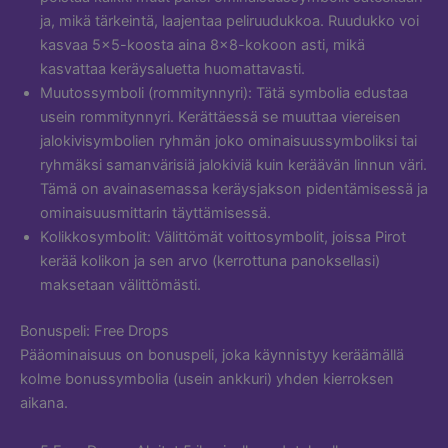
ja, mikä tärkeintä, laajentaa peliruudukkoa. Ruudukko voi
kasvaa 5×5-koosta aina 8×8-kokoon asti, mikä
kasvattaa keräysaluetta huomattavasti.
Muutossymboli (rommitynnyri): Tätä symbolia edustaa
usein rommitynnyri. Kerättäessä se muuttaa viereisen
jalokivisymbolien ryhmän joko ominaisuussymboliksi tai
ryhmäksi samanvärisiä jalokiviä kuin keräävän linnun väri.
Tämä on avainasemassa keräysjakson pidentämisessä ja
ominaisuusmittarin täyttämisessä.
Kolikkosymbolit: Välittömät voittosymbolit, joissa Pirot
kerää kolikon ja sen arvo (kerrottuna panoksellasi)
maksetaan välittömästi.
Bonuspeli: Free Drops
Pääominaisuus on bonuspeli, joka käynnistyy keräämällä
kolme bonussymbolia (usein ankkuri) yhden kierroksen
aikana.