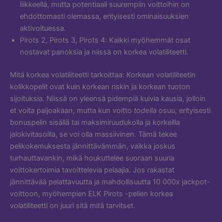
liikkeellä, mutta potentiaali suurempiin voittoihin on
ehdottomasti olemassa, erityisesti ominaisuuksien
aktivoituessa.
Pirots 2, Pirots 3, Pirots 4: Kaikki myöhemmät osat
nostavat panoksia ja niissä on korkea volatiliteetti.
Mitä korkea volatiliteetti tarkoittaa: Korkean volatiliteetin
kolikkopelit ovat kuin korkean riskin ja korkean tuoton
sijoituksia. Niissä on yleensä pidempiä kuivia kausia, jolloin
et voita paljoakaan, mutta kun voitto
todella
osuu, erityisesti
bonuspelin sisällä tai maksimiruudukolla ja korkeilla
jalokivitasoilla, se voi olla massiivinen. Tämä tekee
pelikokemuksesta jännittävämmän, vaikka joskus
turhauttavankin, mikä houkuttelee suoraan suuria
voittokertoimia tavoittelevia pelaajia. Jos rakastat
jännittävää pelattavuutta ja mahdollisuutta 10 000x jackpot-
voittoon, myöhempien ELK Pirots -pelien korkea
volatiliteetti on juuri sitä mitä tarvitset.