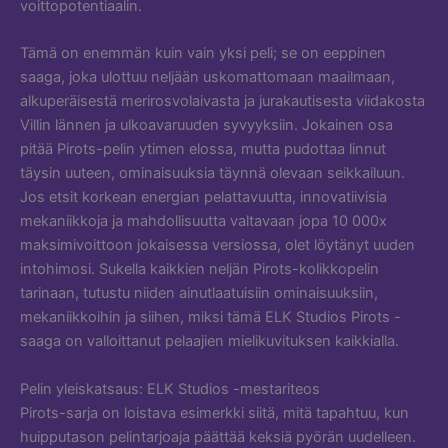
voittopotentiaalin.
Tämä on enemmän kuin vain yksi peli; se on eeppinen
saaga, joka ulottuu neljään uskomattomaan maailmaan,
alkuperäisestä merirosvolaivasta ja jurakautisesta viidakosta
Villin lännen ja ulkoavaruuden syvyyksiin. Jokainen osa
pitää Pirots-pelin ytimen elossa, mutta pudottaa linnut
täysin uuteen, ominaisuuksia täynnä olevaan seikkailuun.
Jos etsit korkean energian pelattavuutta, innovatiivisia
mekaniikkoja ja mahdollisuutta valtavaan jopa 10 000x
maksimivoittoon jokaisessa versiossa, olet löytänyt uuden
intohimosi. Sukella kaikkien neljän Pirots-kolikkopelin
tarinaan, tutustu niiden ainutlaatuisiin ominaisuuksiin,
mekaniikkoihin ja siihen, miksi tämä ELK Studios Pirots -
saaga on valloittanut pelaajien mielikuvituksen kaikkialla.
Pelin yleiskatsaus: ELK Studios -mestariteos
Pirots-sarja on loistava esimerkki siitä, mitä tapahtuu, kun
huipputason pelintarjoaja päättää keksiä pyörän uudelleen.