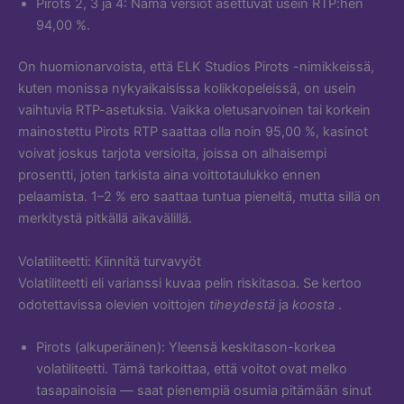
Pirots 2, 3 ja 4: Nämä versiot asettuvat usein RTP:hen
94,00 %.
On huomionarvoista, että ELK Studios Pirots -nimikkeissä,
kuten monissa nykyaikaisissa kolikkopeleissä, on usein
vaihtuvia RTP-asetuksia. Vaikka oletusarvoinen tai korkein
mainostettu Pirots RTP saattaa olla noin 95,00 %, kasinot
voivat joskus tarjota versioita, joissa on alhaisempi
prosentti, joten tarkista aina voittotaulukko ennen
pelaamista. 1–2 % ero saattaa tuntua pieneltä, mutta sillä on
merkitystä pitkällä aikavälillä.
Volatiliteetti: Kiinnitä turvavyöt
Volatiliteetti eli varianssi kuvaa pelin riskitasoa. Se kertoo
odotettavissa olevien voittojen
tiheydestä
ja
koosta
.
Pirots (alkuperäinen): Yleensä keskitason-korkea
volatiliteetti. Tämä tarkoittaa, että voitot ovat melko
tasapainoisia — saat pienempiä osumia pitämään sinut