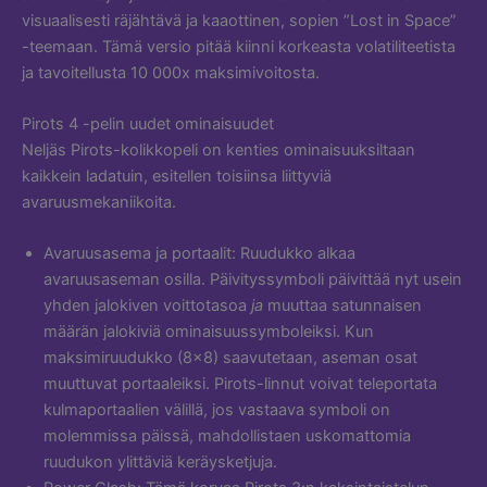
visuaalisesti räjähtävä ja kaaottinen, sopien ”Lost in Space”
-teemaan. Tämä versio pitää kiinni korkeasta volatiliteetista
ja tavoitellusta 10 000x maksimivoitosta.
Pirots 4 -pelin uudet ominaisuudet
Neljäs Pirots-kolikkopeli on kenties ominaisuuksiltaan
kaikkein ladatuin, esitellen toisiinsa liittyviä
avaruusmekaniikoita.
Avaruusasema ja portaalit: Ruudukko alkaa
avaruusaseman osilla. Päivityssymboli päivittää nyt usein
yhden jalokiven voittotasoa
ja
muuttaa satunnaisen
määrän jalokiviä ominaisuussymboleiksi. Kun
maksimiruudukko (8×8) saavutetaan, aseman osat
muuttuvat portaaleiksi. Pirots-linnut voivat teleportata
kulmaportaalien välillä, jos vastaava symboli on
molemmissa päissä, mahdollistaen uskomattomia
ruudukon ylittäviä keräysketjuja.