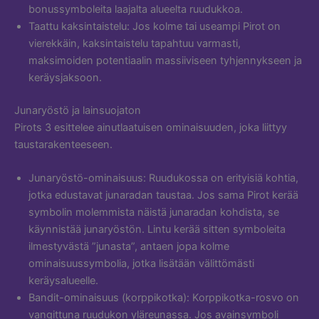
bonussymboleita laajalta alueelta ruudukkoa.
Taattu kaksintaistelu: Jos kolme tai useampi Pirot on
vierekkäin, kaksintaistelu tapahtuu varmasti,
maksimoiden potentiaalin massiiviseen tyhjennykseen ja
keräysjaksoon.
Junaryöstö ja lainsuojaton
Pirots 3 esittelee ainutlaatuisen ominaisuuden, joka liittyy
taustarakenteeseen.
Junaryöstö-ominaisuus: Ruudukossa on erityisiä kohtia,
jotka edustavat junaradan taustaa. Jos sama Pirot kerää
symbolin molemmista näistä junaradan kohdista, se
käynnistää junaryöstön. Lintu kerää sitten symboleita
ilmestyvästä ”junasta”, antaen jopa kolme
ominaisuussymbolia, jotka lisätään välittömästi
keräysalueelle.
Bandit-ominaisuus (korppikotka): Korppikotka-rosvo on
vangittuna ruudukon yläreunassa. Jos avainsymboli