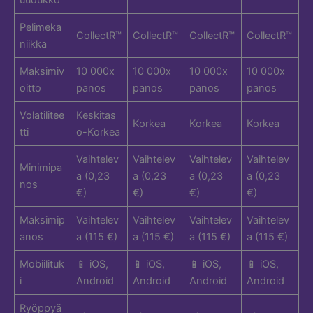
Pelimeka
CollectR™
CollectR™
CollectR™
CollectR™
niikka
Maksimiv
10 000x
10 000x
10 000x
10 000x
oitto
panos
panos
panos
panos
Volatilitee
Keskitas
Korkea
Korkea
Korkea
tti
o-Korkea
Vaihtelev
Vaihtelev
Vaihtelev
Vaihtelev
Minimipa
a (0,23
a (0,23
a (0,23
a (0,23
nos
€)
€)
€)
€)
Maksimip
Vaihtelev
Vaihtelev
Vaihtelev
Vaihtelev
anos
a (115 €)
a (115 €)
a (115 €)
a (115 €)
Mobiilituk
📱 iOS,
📱 iOS,
📱 iOS,
📱 iOS,
i
Android
Android
Android
Android
Ryöppyä