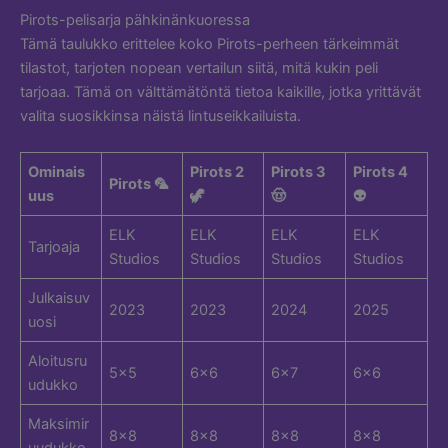
Pirots-pelisarja pähkinänkuoressa
Tämä taulukko erittelee koko Pirots-perheen tärkeimmät
tilastot, tarjoten nopean vertailun siitä, mitä kukin peli
tarjoaa. Tämä on välttämätöntä tietoa kaikille, jotka yrittävät
valita suosikkinsa näistä lintuseikkailuista.
Ominais
Pirots 2
Pirots 3
Pirots 4
Pirots 🦜
uus
🦖
🤠
👽
ELK
ELK
ELK
ELK
Tarjoaja
Studios
Studios
Studios
Studios
Julkaisuv
2023
2023
2024
2025
uosi
Aloitusru
5×5
6×6
6×7
6×6
udukko
Maksimir
8×8
8×8
8×8
8×8
uudukko