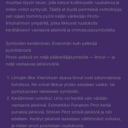
muuttaa täysin tavan, jolla katsot kolikkopelin ruudukkoa ja
miten voitot syntyvät. Täältä et löydä perinteisiä voittolinjoja;
sen sijaan toiminta pyörii neljän värikkään Pirots-
lintuhahmon ympärillä, jotka liikkuvat ruudukolla
kerätäkseen
vastaavia jalokiviä ja ominaisuussymboleita.
Symbolien kerääminen: Enemmän kuin pelkkää
pyörittämistä
Pirots-pelissä on neljä pääkerääjäsymbolia — linnut — ja
neljä vastaavaa jalokiviväriä.
Lintujen liike: Kierroksen alussa linnut ovat satunnaisissa
kohdissa. Ne voivat liikkua yhden askeleen vaaka- tai
pystysuoraan viereiseen symboliin.
Kerääminen voitoiksi: Lintu voi kerätä vain väriään
vastaavia jalokiviä. Esimerkiksi Punainen Pirot kerää
punaisia jalokiviä, Sininen Pirot sinisiä jalokiviä ja niin
edelleen. Kerätyt jalokivet lasketaan välittömästi voitoksi,
ja niiden arvot poistetaan ruudukosta.