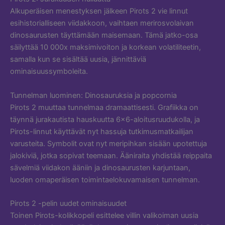
Alkuperäisen menestyksen jälkeen Pirots 2 vie linnut
esihistorialliseen viidakkoon, vaihtaen merirosvolaivan
dinosaurusten täyttämään maisemaan. Tämä jatko-osa
säilyttää 10 000x maksimivoiton ja korkean volatiliteetin,
samalla kun se sisältää uusia, jännittäviä
ominaisuussymboleita.
Tunnelman luominen: Dinosauruksia ja popcornia
Pirots 2 muuttaa tunnelmaa dramaattisesti. Grafiikka on
täynnä jurakautista hauskuutta 6×6-aloitusruudukolla, ja
Pirots-linnut käyttävät nyt hassuja tutkimusmatkailijan
varusteita. Symbolit ovat nyt meripihkan sisään upotettuja
jalokiviä, jotka sopivat teemaan. Ääniraita yhdistää reippaita
sävelmiä viidakon ääniin ja dinosaurusten karjuntaan,
luoden omaperäisen toimintaelokuvamaisen tunnelman.
Pirots 2 -pelin uudet ominaisuudet
Toinen Pirots-kolikkopeli esittelee villin valikoiman uusia