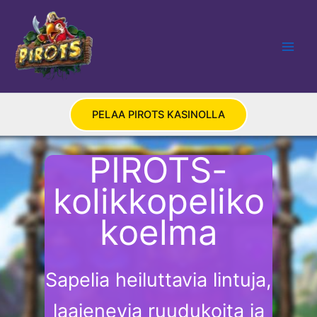
Siirry
sisältöön
PELAA PIROTS KASINOLLA
PIROTS-
kolikkopeliko
koelma
Sapelia heiluttavia lintuja,
laajenevia ruudukoita ja