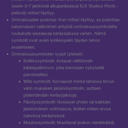
(usein 3–7 jalokiveä alkuperäisessä ELK Studios Pirots -
pelissä) mittari täyttyy.
Ominaisuuden pudotus: Kun mittari täyttyy, se pudottaa
satunnaisen valikoiman erityisiä ominaisuussymboleita
ruudukolle seuraavaa keräysjaksoa varten. Nämä
symbolit ovat avain kolikkopelin täyden tehon
avaamiseen.
Ominaisuussymbolien tyypit (yleiset):
Kolikkosymbolit: Antavat välittömän
käteispalkinnon, joka kerrotaan nykyisellä
panoksellasi.
Wild-symbolit: Korvaavat minkä tahansa linnun
värin mukaisen jalokivisymbolin, auttaen
pidentämään keräysjaksoja.
Päivityssymbolit: Nostavat yhden tai kaikkien
jalokivivärien voittotasoa, lisäten niiden arvoa
tulevissa keräyksissä.
Muutossymbolit: Muuttavat joukon vierekkäisiä