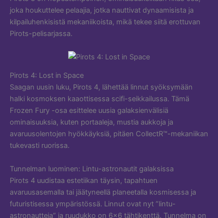
joka houkuttelee pelaajia, jotka nauttivat dynaamisista ja
kilpailuhenkisistä mekaniikoista, mikä tekee siitä erottuvan
Pirots-pelisarjassa.
Pirots 4: Lost in Space
Saagan uusin luku, Pirots 4, lähettää linnut syöksymään
halki kosmoksen kaaottisessa scifi-seikkailussa. Tämä
Frozen Fury -osa esittelee uusia galaksienvälisiä
ominaisuuksia, kuten portaaleja, mustia aukkoja ja
avaruusolentojen hyökkäyksiä, pitäen CollectR™-mekaniikan
tukevasti ruorissa.
Tunnelman luominen: Lintu-astronautit galaksissa
Pirots 4 uudistaa estetiikan täysin, tapahtuen
avaruusasemalla tai jäätyneellä planeetalla kosmisessa ja
futuristisessa ympäristössä. Linnut ovat nyt ”lintu-
astronautteja” ja ruudukko on 6×6 tähtikenttä. Tunnelma on