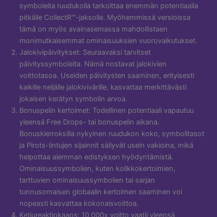
symboleita ruudukolla tarkoittaa enemmän potentiaalia
pitkälle CollectR™-jaksolle. Myöhemmissä versioissa
tämä on myös avainasemassa mahdollistaen
monimutkaisemmat ominaisuuksien vuorovaikutukset.
Jalokivipäivitykset: Seuraavaksi tarvitset
päivityssymboleita. Nämä nostavat jalokivien
voittotasoa. Useiden päivitysten saaminen, erityisesti
kaikille neljälle jalokivivärille, kasvattaa merkittävästi
jokaisen kerätyn symbolin arvoa.
Bonuspelin kertoimet: Todellinen potentiaali vapautuu
yleensä Free Drops- tai bonuspelin aikana.
Bonuskierroksilla nykyinen ruudukon koko, symbolitasot
ja Pirots-lintujen sijainnit säilyvät usein vakioina, mikä
helpottaa aiemman edistyksen hyödyntämistä.
Ominaisuussymbolien, kuten kolikkokertoimien,
tarttuvien ominaisuussymbolien tai sarjan
tunnusomaisen globaalin kertoimen saaminen voi
nopeasti kasvattaa kokonaisvoittoa.
Ketjureaktiokaaos: 10 000x voitto vaatii yleensä