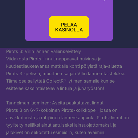
PELAA
KASINOLLA
Pirots 3: Villin lännen välienselvittely
Viidakosta Pirots-linnut nappaavat huivinsa ja
kuudestilaukeavansa matkalle kohti pölyistä raja-aluetta
Pirots 3 -pelissä, muuttaen sarjan Villin lännen taisteluksi.
Tämä osa säilyttää CollectR™-ytimen samalla kun se
esittelee kaksintaistelevia lintuja ja junaryöstön!
Tunnelman luominen: Aseita paukuttavat linnut
Pirots 3 on 6×7-kokoinen Pirots-kolikkopeli, jossa on
aavikkotausta ja rähjäinen lännenkaupunki. Pirots-linnut on
tyylitelty neljäksi ainutlaatuiseksi lainsuojattomaksi, ja
jalokivet on sekoitettu esineisiin, kuten avaimiin,