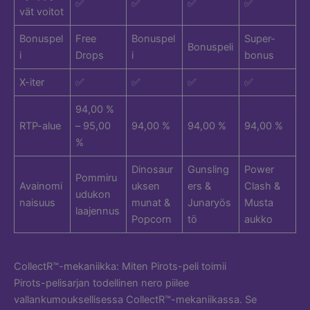
✅
✅
✅
✅
vät voitot
Bonuspel
Free
Bonuspel
Super-
Bonuspeli
i
Drops
i
bonus
X-iter
✅
✅
✅
✅
94,00 %
RTP-alue
– 95,00
94,00 %
94,00 %
94,00 %
%
Dinosaur
Gunsling
Power
Pommiru
Avainomi
uksen
ers &
Clash &
udukon
naisuus
munat &
Junaryös
Musta
laajennus
Popcorn
tö
aukko
CollectR™-mekaniikka: Miten Pirots-peli toimii
Pirots-pelisarjan todellinen nero piilee
vallankumouksellisessa CollectR™-mekaniikassa. Se