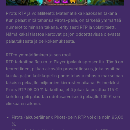
Pirots RTP ja volatiliteetti: Matematiikka kaaoksen takana
Kun pelaat mitä tahansa Pirots-peliä, on tärkeää ymmärtää
numerot toiminnan takana, erityisesti RTP ja volatiliteetti.
Nämä kaksi tilastoa kertovat paljon odotettavissa olevasta
palautuksesta ja pelikokemuksesta.
RTP:n ymmärtäminen ja sen rooli
RTP tarkoittaa Return to Player (palautusprosentti). Tämä on
teoreettinen, pitkän aikavälin prosenttiosuus, joka osoittaa,
kuinka paljon kolikkopeliin panostetusta rahasta maksetaan
takaisin pelaajille miljoonien kierrosten aikana. Esimerkiksi
Pirots RTP 95,00 % tarkoittaa, että jokaista pelattua 115 €
kohden peli palauttaa odotusarvoisesti pelaajille 109 € sen
elinkaaren aikana.
Pirots (alkuperäinen): Pirots-pelin RTP voi olla noin 95,00
%.