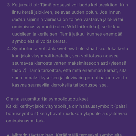
Ketjureaktiot: Tämä prosessi voi luoda ketjureaktion. Kun
lintu kerää jalokiven, se avaa uuden polun. Jos linnun
uuden
sijainnin vieressä on toinen vastaava jalokivi tai
ominaisuussymboli (kuten Wild tai kolikko), se liikkuu
uudelleen ja kerää sen. Tämä jatkuu, kunnes enempää
symboleita ei voida kerätä.
Symbolien arvot: Jalokivet eivät ole staattisia. Joka kerta
kun jalokivisymboli kerätään, sen voittotaso nousee
seuraavaa kierrosta varten maksimitasoon asti (yleensä
taso 7). Tämä tarkoittaa, että mitä enemmän keräät, sitä
suuremmaksi kyseisen jalokivivärin potentiaalinen voitto
kasvaa seuraavilla kierroksilla tai bonuspelissä.
Ominaisuusmittari ja symbolipudotukset
Kaikki kerätyt jalokivisymbolit ja ominaisuussymbolit (paitsi
bonussymbolit) kerryttävät ruudukon yläpuolella sijaitsevaa
ominaisuusmittaria.
Mittarin täyttäminen: Keräämällä tarpeeksi symboleita