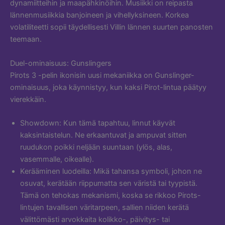
dynamiitteihin ja maapähkinöihin. Musiikki on reipasta
lännenmusiikkia banjoineen ja vihellyksineen. Korkea
volatiliteetti sopii täydellisesti Villin lännen suurten panosten
teemaan.
Duel-ominaisuus: Gunslingers
Pirots 3 -pelin ikonisin uusi mekaniikka on Gunslinger-
ominaisuus, joka käynnistyy, kun kaksi Pirot-lintua päätyy
vierekkäin.
Showdown: Kun tämä tapahtuu, linnut käyvät
kaksintaistelun. Ne erkaantuvat ja ampuvat sitten
ruudukon poikki neljään suuntaan (ylös, alas,
vasemmalle, oikealle).
Kerääminen luodeilla: Mikä tahansa symboli, johon ne
osuvat, kerätään riippumatta sen väristä tai tyypistä.
Tämä on tehokas mekanismi, koska se rikkoo Pirots-
lintujen tavallisen väritarpeen, sallien niiden kerätä
välittömästi arvokkaita kolikko-, päivitys- tai